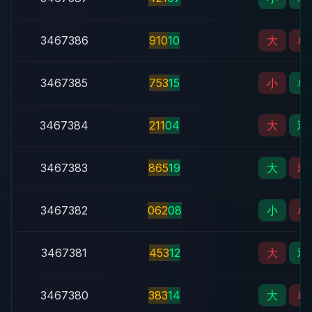
3467386
9
1
0
10
大
单
3467385
7
5
3
15
小
单
3467384
2
1
1
04
大
双
3467383
8
6
5
19
大
双
3467382
0
6
2
08
小
单
3467381
4
5
3
12
大
双
3467380
3
8
3
14
大
单