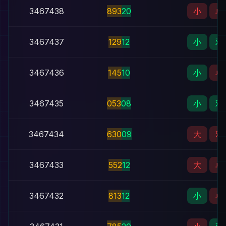
3467438
8
9
3
20
小
单
3467437
1
2
9
12
小
双
3467436
1
4
5
10
小
单
3467435
0
5
3
08
小
双
3467434
6
3
0
09
大
双
3467433
5
5
2
12
大
单
3467432
8
1
3
12
小
单