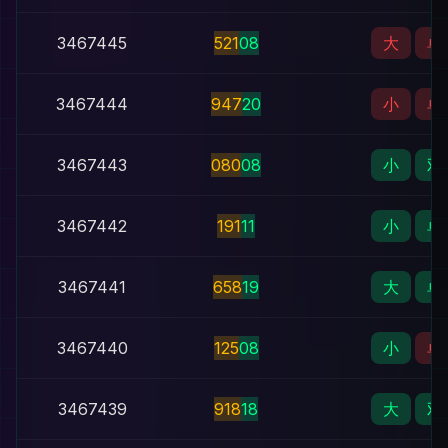
3467445
5
2
1
08
大
单
3467444
9
4
7
20
小
单
3467443
0
8
0
08
小
双
3467442
1
9
1
11
小
单
3467441
6
5
8
19
大
单
3467440
1
2
5
08
小
单
3467439
9
1
8
18
大
双