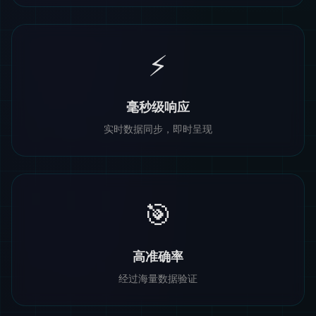
⚡
毫秒级响应
实时数据同步，即时呈现
🎯
高准确率
经过海量数据验证