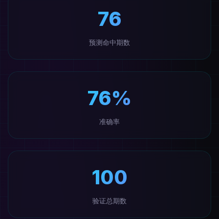
76
预测命中期数
76%
准确率
100
验证总期数