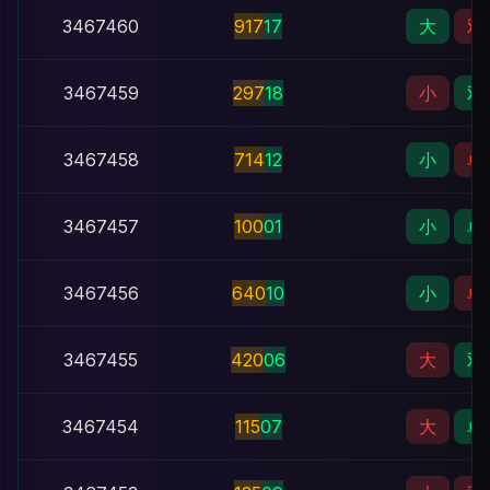
3467460
9
1
7
17
大
双
3467459
2
9
7
18
小
双
3467458
7
1
4
12
小
单
3467457
1
0
0
01
小
单
3467456
6
4
0
10
小
单
3467455
4
2
0
06
大
双
3467454
1
1
5
07
大
单