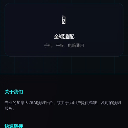
📱
全端适配
手机、平板、电脑通用
关于我们
专业的加拿大28AI预测平台，致力于为用户提供精准、及时的预测
服务。
快速链接