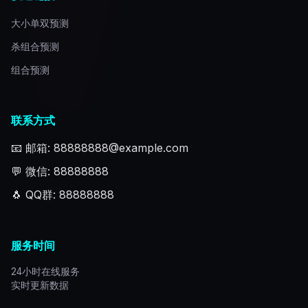
大小单双预测
杀组合预测
组合预测
联系方式
📧 邮箱: 88888888@example.com
💬 微信: 88888888
🐧 QQ群: 88888888
服务时间
24小时在线服务
实时更新数据